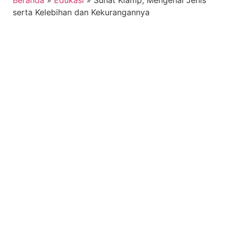
Beranda
»
Edukasi
»
Sunat Klamp, Mengenal Jenis
serta Kelebihan dan Kekurangannya