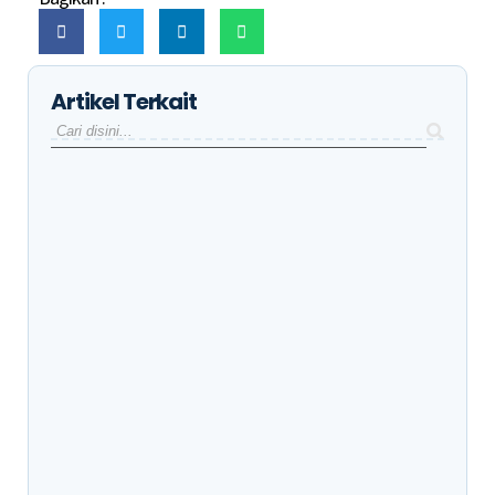
Artikel Terkait
Berapa Lama Sunat Klamp Sembuh Total
Risiko Tidak Sunat hingga Dewasa, Ketahui
Dampaknya Sejak Dini
Kendala Sunat pada Anak Berkebutuhan
Khusus, Apa Saja yang Perlu Diketahui?
40 Ucapan Sunatan Islami untuk Anak yang
Penuh Doa dan Makna