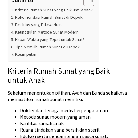
Kriteria Rumah Sunat yang Baik untuk Anak
Rekomendasi Rumah Sunat di Depok
Fasilitas yang Ditawarkan
Keunggulan Metode Sunat Modern
Kapan Waktu yang Tepat untuk Sunat?
Tips Memilih Rumah Sunat di Depok
Kesimpulan
Kriteria Rumah Sunat yang Baik
untuk Anak
Sebelum menentukan pilihan, Ayah dan Bunda sebaiknya
memastikan rumah sunat memiliki:
Dokter dan tenaga medis berpengalaman.
Metode sunat modern yang aman.
Fasilitas ramah anak.
Ruang tindakan yang bersih dan steril.
Edukasi serta pendampingan pasca sunat.