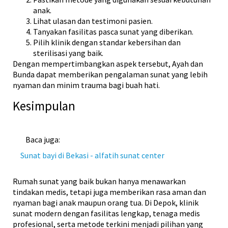
anak.
Lihat ulasan dan testimoni pasien.
Tanyakan fasilitas pasca sunat yang diberikan.
Pilih klinik dengan standar kebersihan dan
sterilisasi yang baik.
Dengan mempertimbangkan aspek tersebut, Ayah dan
Bunda dapat memberikan pengalaman sunat yang lebih
nyaman dan minim trauma bagi buah hati.
Kesimpulan
Baca juga:
Sunat bayi di Bekasi - alfatih sunat center
Rumah sunat yang baik bukan hanya menawarkan
tindakan medis, tetapi juga memberikan rasa aman dan
nyaman bagi anak maupun orang tua. Di Depok, klinik
sunat modern dengan fasilitas lengkap, tenaga medis
profesional, serta metode terkini menjadi pilihan yang