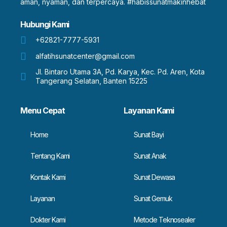
aman, nyaman, dan terpercaya. #habissunatmakinhebat
Hubungi Kami
+62821-7777-5931
alfatihsunatcenter@gmail.com
Jl. Bintaro Utama 3A, Pd. Karya, Kec. Pd. Aren, Kota
Tangerang Selatan, Banten 15225
Menu Cepat
Layanan Kami
Home
Sunat Bayi
Tentang Kami
Sunat Anak
Kontak Kami
Sunat Dewasa
Layanan
Sunat Gemuk
Dokter Kami
Metode Teknosealer