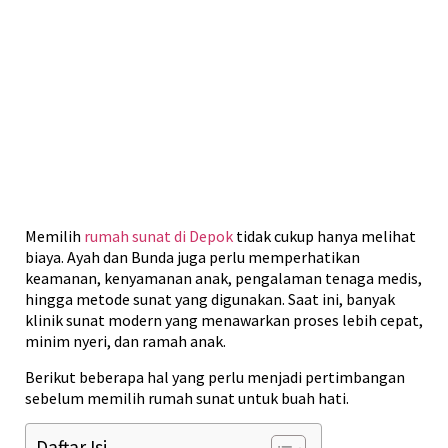
Memilih
rumah sunat di Depok
tidak cukup hanya melihat
biaya. Ayah dan Bunda juga perlu memperhatikan
keamanan, kenyamanan anak, pengalaman tenaga medis,
hingga metode sunat yang digunakan. Saat ini, banyak
klinik sunat modern yang menawarkan proses lebih cepat,
minim nyeri, dan ramah anak.
Berikut beberapa hal yang perlu menjadi pertimbangan
sebelum memilih rumah sunat untuk buah hati.
Daftar Isi