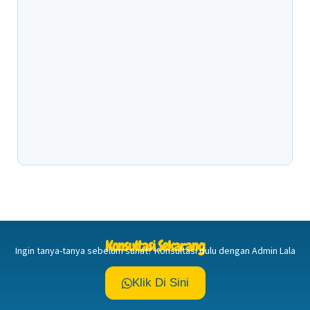
Kendala Sunat pada Anak Berkebutuhan
Khusus, Apa Saja yang Perlu Diketahui?
40 Ucapan Sunatan Islami untuk Anak yang
Penuh Doa dan Makna
Ukuran Penis Anak Gemuk Cenderung Kecil,
Apa Penyebabnya?
Konsultasi Sekarang
Ingin tanya-tanya sebelum sunat? Konsultasi dulu dengan Admin Lala
Klik Di Sini