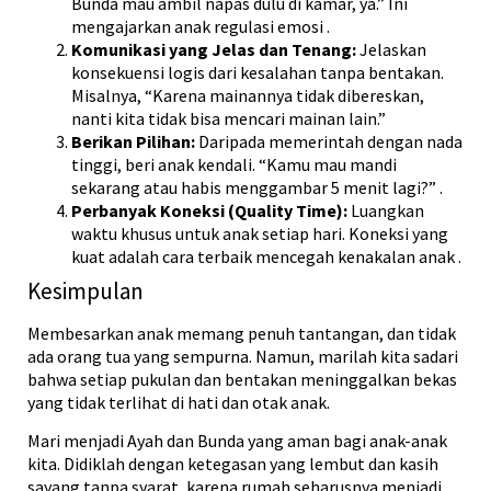
Bunda mau ambil napas dulu di kamar, ya.” Ini
mengajarkan anak regulasi emosi
.
Komunikasi yang Jelas dan Tenang:
Jelaskan
konsekuensi logis dari kesalahan tanpa bentakan.
Misalnya, “Karena mainannya tidak dibereskan,
nanti kita tidak bisa mencari mainan lain.”
Berikan Pilihan:
Daripada memerintah dengan nada
tinggi, beri anak kendali. “Kamu mau mandi
sekarang atau habis menggambar 5 menit lagi?”
.
Perbanyak Koneksi (Quality Time):
Luangkan
waktu khusus untuk anak setiap hari. Koneksi yang
kuat adalah cara terbaik mencegah kenakalan anak
.
Kesimpulan
Membesarkan anak memang penuh tantangan, dan tidak
ada orang tua yang sempurna. Namun, marilah kita sadari
bahwa setiap pukulan dan bentakan meninggalkan bekas
yang tidak terlihat di hati dan otak anak.
Mari menjadi Ayah dan Bunda yang aman bagi anak-anak
kita. Didiklah dengan ketegasan yang lembut dan kasih
sayang tanpa syarat, karena rumah seharusnya menjadi