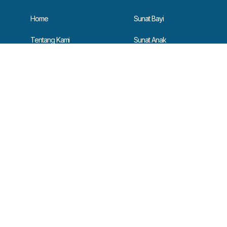
Home
Sunat Bayi
Tentang Kami
Sunat Anak
Kontak Kami
Sunat Dewasa
Layanan
Sunat Gemuk
Dokter Kami
Metode Teknosealer
Kesempatan Karir
Events
Kerjasama Sunatan Sekolah
Kerjasama Sunatan Massal
Program Kerjasama Khitan